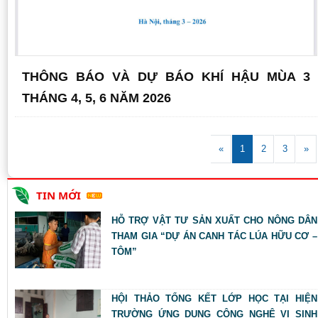
THÔNG BÁO VÀ DỰ BÁO KHÍ HẬU MÙA 3
THÁNG 4, 5, 6 NĂM 2026
«
1
2
3
»
TIN MỚI
HỖ TRỢ VẬT TƯ SẢN XUẤT CHO NÔNG DÂN
THAM GIA “DỰ ÁN CANH TÁC LÚA HỮU CƠ –
TÔM”
HỘI THẢO TỔNG KẾT LỚP HỌC TẠI HIỆN
TRƯỜNG ỨNG DỤNG CÔNG NGHỆ VI SINH