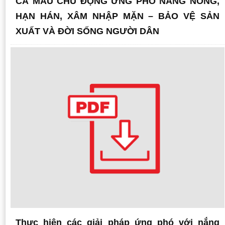
CÀ MAU CHỦ ĐỘNG ỨNG PHÓ NẮNG NÓNG,
HẠN HÁN, XÂM NHẬP MẶN – BẢO VỆ SẢN
XUẤT VÀ ĐỜI SỐNG NGƯỜI DÂN
Thực hiện các giải pháp ứng phó với nắng