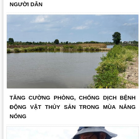
NGƯỜI DÂN
TĂNG CƯỜNG PHÒNG, CHỐNG DỊCH BỆNH
ĐỘNG VẬT THỦY SẢN TRONG MÙA NẮNG
NÓNG