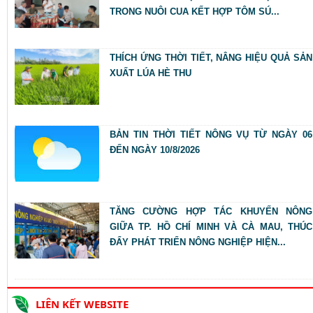
TRONG NUÔI CUA KẾT HỢP TÔM SÚ...
THÍCH ỨNG THỜI TIẾT, NÂNG HIỆU QUẢ SẢN
XUẤT LÚA HÈ THU
BẢN TIN THỜI TIẾT NÔNG VỤ TỪ NGÀY 06
ĐẾN NGÀY 10/8/2026
TĂNG CƯỜNG HỢP TÁC KHUYẾN NÔNG
GIỮA TP. HỒ CHÍ MINH VÀ CÀ MAU, THÚC
ĐẨY PHÁT TRIỂN NÔNG NGHIỆP HIỆN...
LIÊN KẾT WEBSITE