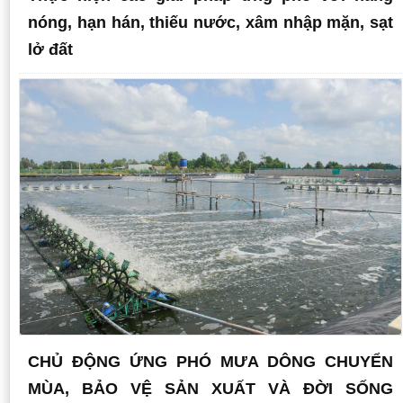
nóng, hạn hán, thiếu nước, xâm nhập mặn, sạt
lở đất
CHỦ ĐỘNG ỨNG PHÓ MƯA DÔNG CHUYỂN
MÙA, BẢO VỆ SẢN XUẤT VÀ ĐỜI SỐNG