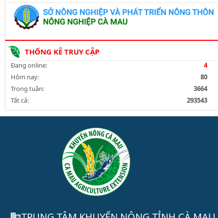
THỐNG KÊ TRUY CẬP
Đang online:
4
Hôm nay:
80
Trong tuần:
3664
Tất cả:
293543
TRUNG TÂM KHUYẾN NÔNG TỈNH CÀ MAU
domain