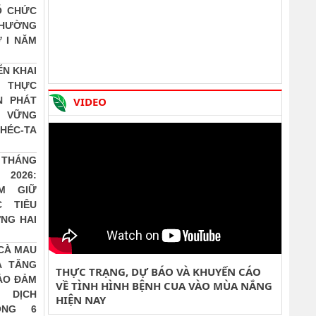
Ổ CHỨC
Quyết định Quy định chức năng, nhiệm vụ, quyền
THƯỜNG
hạn và cơ cấu tổ chức của Trung tâm Khuyến
 I NĂM
nông Quốc...
Tải về
ỂN KHAI
 THỰC
N PHÁT
VIDEO
N VỮNG
HÉC-TA
 THÁNG
2026:
M GIỮ
 TIÊU
NG HAI
CÀ MAU
À TĂNG
THỰC TRẠNG, DỰ BÁO VÀ KHUYẾN CÁO
ẢO ĐẢM
VỀ TÌNH HÌNH BỆNH CUA VÀO MÙA NẮNG
 DỊCH
HIỆN NAY
ONG 6