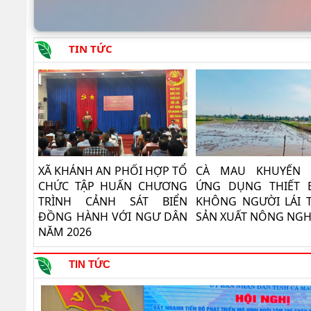
TIN TỨC
XÃ KHÁNH AN PHỐI HỢP TỔ
CÀ MAU KHUYẾN 
CHỨC TẬP HUẤN CHƯƠNG
ỨNG DỤNG THIẾT B
TRÌNH CẢNH SÁT BIỂN
KHÔNG NGƯỜI LÁI 
ĐỒNG HÀNH VỚI NGƯ DÂN
SẢN XUẤT NÔNG NGH
NĂM 2026
TIN TỨC