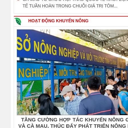
TẾ TUẦN HOÀN TRONG CHUỖI GIÁ TRỊ TÔM...
HOẠT ĐỘNG KHUYẾN NÔNG
TĂNG CƯỜNG HỢP TÁC KHUYẾN NÔNG GI
VÀ CÀ MAU, THÚC ĐẨY PHÁT TRIỂN NÔNG N