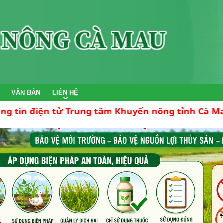
VĂN BẢN
LIÊN HỆ
tử Trung tâm Khuyến nông tỉnh Cà Mau