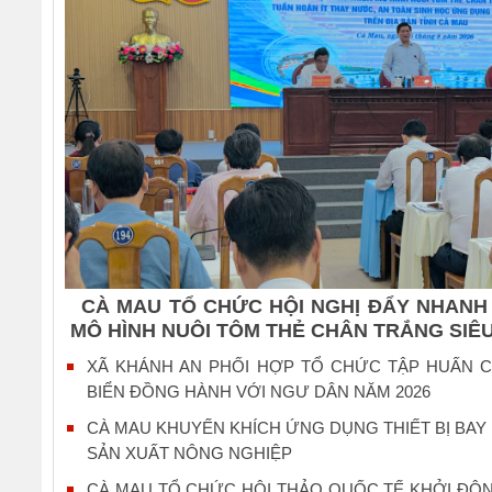
CÀ MAU TỔ CHỨC HỘI NGHỊ ĐẨY NHANH 
MÔ HÌNH NUÔI TÔM THẺ CHÂN TRẮNG SIÊU
XÃ KHÁNH AN PHỐI HỢP TỔ CHỨC TẬP HUẤN 
BIỂN ĐỒNG HÀNH VỚI NGƯ DÂN NĂM 2026
CÀ MAU KHUYẾN KHÍCH ỨNG DỤNG THIẾT BỊ BAY
SẢN XUẤT NÔNG NGHIỆP
CÀ MAU TỔ CHỨC HỘI THẢO QUỐC TẾ KHỞI ĐỘN