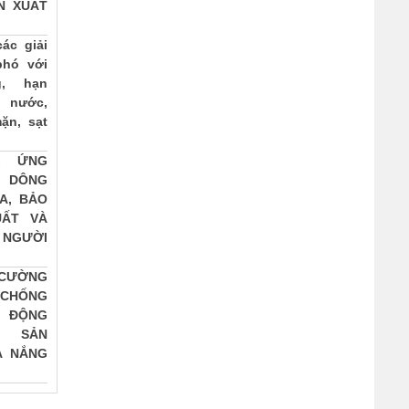
N XUẤT
ác giải
hó với
g, hạn
 nước,
ặn, sạt
G ỨNG
 DÔNG
A, BẢO
UẤT VÀ
 NGƯỜI
ƯỜNG
CHỐNG
H ĐỘNG
Y SẢN
A NẮNG