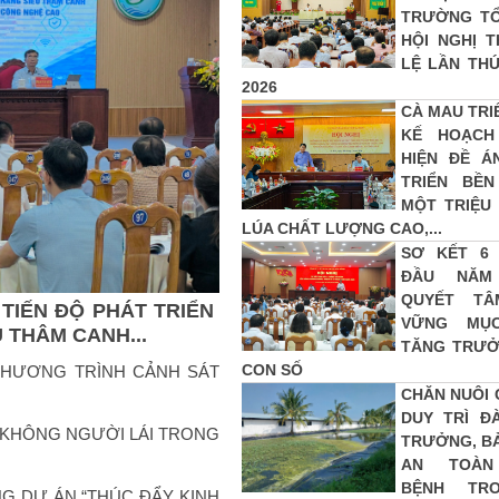
TRƯỜNG T
HỘI NGHỊ 
LỆ LẦN THỨ
2026
CÀ MAU TRI
KẾ HOẠCH
HIỆN ĐỀ Á
TRIỂN BỀ
MỘT TRIỆU 
LÚA CHẤT LƯỢNG CAO,...
SƠ KẾT 6
ĐẦU NĂM 
QUYẾT TÂ
TIẾN ĐỘ PHÁT TRIỂN
VỮNG MỤC
 THÂM CANH...
TĂNG TRƯỞ
CON SỐ
CHƯƠNG TRÌNH CẢNH SÁT
CHĂN NUÔI 
DUY TRÌ Đ
 KHÔNG NGƯỜI LÁI TRONG
TRƯỞNG, B
AN TOÀN
BỆNH TR
G DỰ ÁN “THÚC ĐẨY KINH