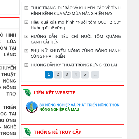
THỰC TRẠNG, DỰ BÁO VÀ KHUYẾN CÁO VỀ TÌNH
HÌNH BỆNH CUA VÀO MÙA NẮNG HIỆN NAY
Hiệu quả của mô hình "Nuôi tôm QCCT 2 GĐ"
Hướng đi bề vững
Ô HÌNH
HƯỚNG DẪN TIÊU CHÍ NUÔI TÔM QUẢNG
CANH CẢI TIẾN
C LÚA
ÔM TẠI
PHỤ NỮ KHUYẾN NÔNG CÙNG ĐỒNG HÀNH
 LÁNG
CÙNG PHÁT TRIỂN
HƯỚNG DẪN KỸ THUẬT TRỒNG RỪNG KEO LAI
CHUYỂN
THUẬT
1
2
3
4
5
...
 NÔNG
O NÔNG
LIÊN KẾT WEBSITE
 TRỢ
 TRIỂN
ỌC TẠI
NG ỨNG
G NGHỆ
THỐNG KÊ TRUY CẬP
TRONG