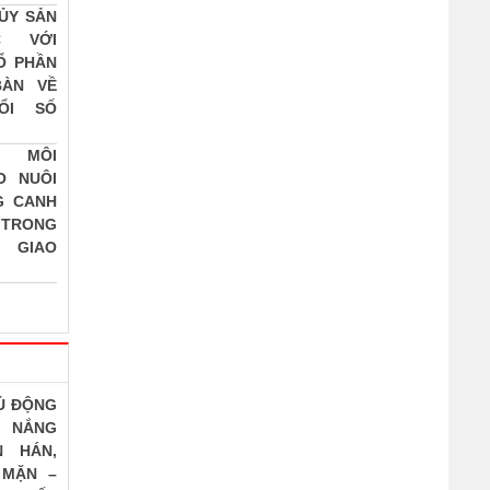
ỦY SẢN
C VỚI
Ổ PHẦN
BÀN VỀ
ỔI SỐ
Ý MÔI
O NUÔI
G CANH
 TRONG
M GIAO
Ủ ĐỘNG
 NẮNG
N HÁN,
 MẶN –