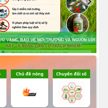
U VÀNG, BẢO VỆ MÔI TRƯỜNG VÀ NGUỒN LỢI
p
Chủ đề nóng
Chuyển đổi số