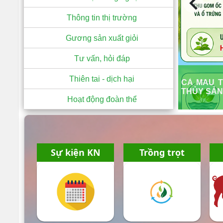
Thông tin thị trường
Gương sản xuất giỏi
Tư vấn, hỏi đáp
Thiên tai - dịch hại
CÀ MAU T
THỦY SẢN
Hoạt động đoàn thể
Sự kiện KN
Trồng trọt