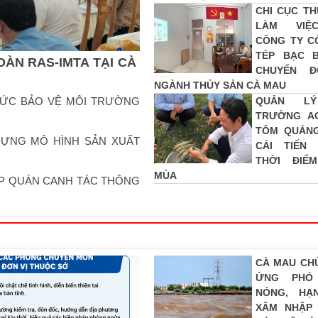
CHI CỤC TH
LÀM VIỆ
CÔNG TY C
TÉP BẠC 
ÀN RAS-IMTA TẠI CÀ
CHUYỂN Đ
NGÀNH THỦY SẢN CÀ MAU
HỨC BẢO VỆ MÔI TRƯỜNG
QUẢN L
TRƯỜNG A
TÔM QUẢN
DỰNG MÔ HÌNH SẢN XUẤT
CẢI TIẾN
THỜI ĐIỂ
MÙA
P QUÁN CANH TÁC THÔNG
CÀ MAU CH
ỨNG PHÓ
NÓNG, HẠ
XÂM NHẬP