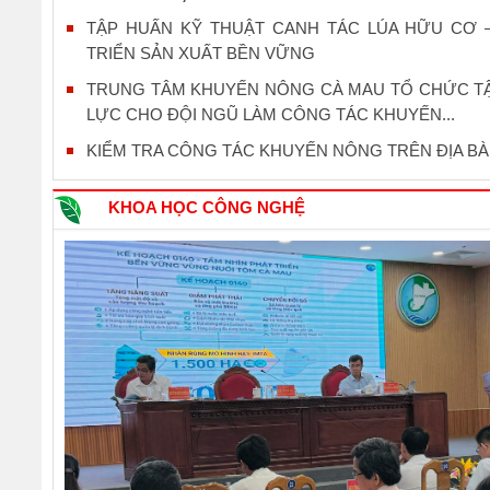
TẬP HUẤN KỸ THUẬT CANH TÁC LÚA HỮU CƠ
TRIỂN SẢN XUẤT BỀN VỮNG
TRUNG TÂM KHUYẾN NÔNG CÀ MAU TỔ CHỨC T
LỰC CHO ĐỘI NGŨ LÀM CÔNG TÁC KHUYẾN...
KIỂM TRA CÔNG TÁC KHUYẾN NÔNG TRÊN ĐỊA BÀ
KHOA HỌC CÔNG NGHỆ