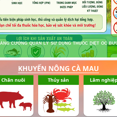
ĂNG CƯỜNG QUẢN LÝ SỬ DỤNG THUỐC DIỆT ỐC BƯƠ
KHUYẾN NÔNG CÀ MAU
Chăn nuôi
Thủy sản
Lâm nghiệ