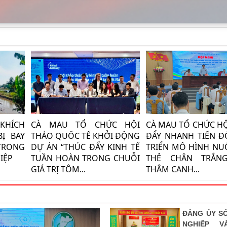
KHÍCH
CÀ MAU TỔ CHỨC HỘI
CÀ MAU TỔ CHỨC HỘ
Ị BAY
THẢO QUỐC TẾ KHỞI ĐỘNG
ĐẨY NHANH TIẾN Đ
TRONG
DỰ ÁN “THÚC ĐẨY KINH TẾ
TRIỂN MÔ HÌNH NU
IỆP
TUẦN HOÀN TRONG CHUỖI
THẺ CHÂN TRẮNG
GIÁ TRỊ TÔM...
THÂM CANH...
ĐẢNG ỦY S
NGHIỆP V