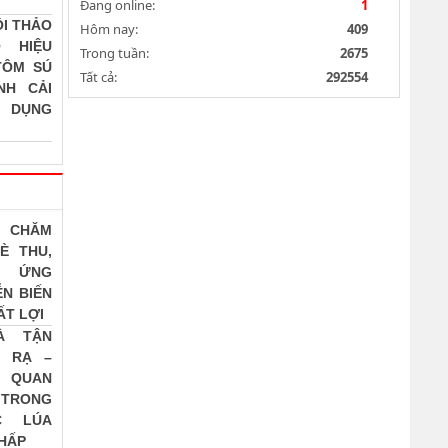
Đang online:
1
I THẢO
Hôm nay:
409
 HIỆU
Trong tuần:
2675
TÔM SÚ
Tất cả:
292554
NH CẢI
 DỤNG
 CHĂM
È THU,
G ỨNG
ỄN BIẾN
ẤT LỢI
À TẬN
 RẠ –
P QUAN
TRONG
C LÚA
THẤP