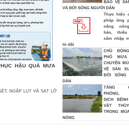
BẢO VỆ SẢ
VÀ ĐỜI SỐNG NGƯỜI DÂN
Thực hiện c
pháp ứng p
nắng nón
hán, thiếu
xâm nhập m
lở đất
CHỦ ĐỘN
PHÓ MƯA
CHUYỂN MÙ
PHỤC HẬU QUẢ MƯA
VỆ SẢN X
ĐỜI SỐNG
DÂN
TĂNG C
ÉT, NGẬP LỤT VÀ SẠT LỞ
PHÒNG, 
DỊCH BỆN
VẬT THỦ
TRONG MÙ
NÓNG