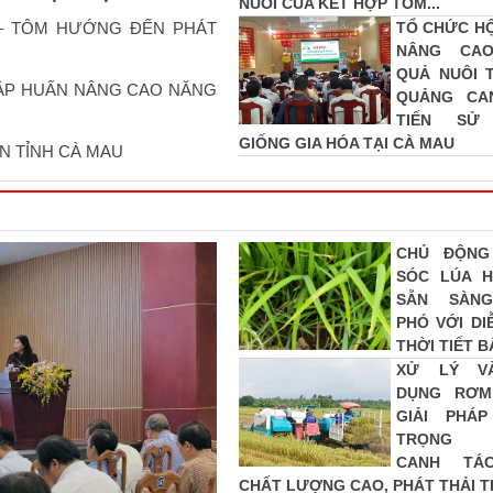
NUÔI CUA KẾT HỢP TÔM...
 – TÔM HƯỚNG ĐẾN PHÁT
TỔ CHỨC HỘ
NÂNG CAO
QUẢ NUÔI 
ẬP HUẤN NÂNG CAO NĂNG
QUẢNG CA
TIẾN SỬ
GIỐNG GIA HÓA TẠI CÀ MAU
N TỈNH CÀ MAU
CHỦ ĐỘNG
SÓC LÚA H
SẴN SÀN
PHÓ VỚI DI
THỜI TIẾT B
XỬ LÝ V
DỤNG RƠM
GIẢI PHÁ
TRỌNG 
CANH TÁ
CHẤT LƯỢNG CAO, PHÁT THẢI 