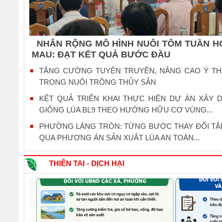
NHÂN RỘNG MÔ HÌNH NUÔI TÔM TUẦN HO
MAU: ĐẠT KẾT QUẢ BƯỚC ĐẦU
TĂNG CƯỜNG TUYÊN TRUYỀN, NÂNG CAO Ý T
TRONG NUÔI TRỒNG THỦY SẢN
KẾT QUẢ TRIỂN KHAI THỰC HIỆN DỰ ÁN XÂY 
GIỐNG LÚA BL9 THEO HƯỚNG HỮU CƠ VÙNG...
PHƯỜNG LÁNG TRÒN: TỪNG BƯỚC THAY ĐỔI TẬ
QUA PHƯƠNG ÁN SẢN XUẤT LÚA AN TOÀN...
THIÊN TAI - DỊCH HẠI