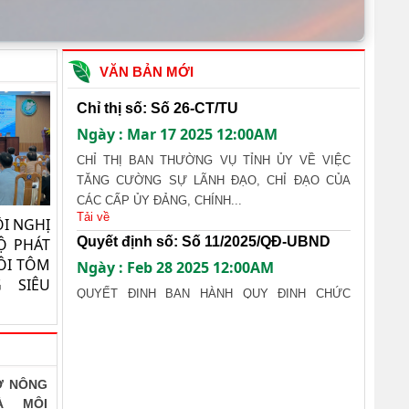
VĂN BẢN MỚI
Chỉ thị số: Số 26-CT/TU
Ngày : Mar 17 2025 12:00AM
CHỈ THỊ BAN THƯỜNG VỤ TỈNH ỦY VỀ VIỆC
TĂNG CƯỜNG SỰ LÃNH ĐẠO, CHỈ ĐẠO CỦA
CÁC CẤP ỦY ĐẢNG, CHÍNH...
Tải về
I NGHỊ
Quyết định số: Số 11/2025/QĐ-UBND
Ộ PHÁT
ÔI TÔM
Ngày : Feb 28 2025 12:00AM
 SIÊU
QUYẾT ĐỊNH BAN HÀNH QUY ĐỊNH CHỨC
NĂNG, NHIỆM VỤ, QUYỀN HẠN VÀ CƠ CẤU TỔ
CHỨC CỦA SỞ NÔNG NGHIỆP VÀ...
Tải về
Quyết định số: Số 90/QĐ-BNNMT
Ở NÔNG
Ngày : Mar 1 2025 12:00AM
À MÔI