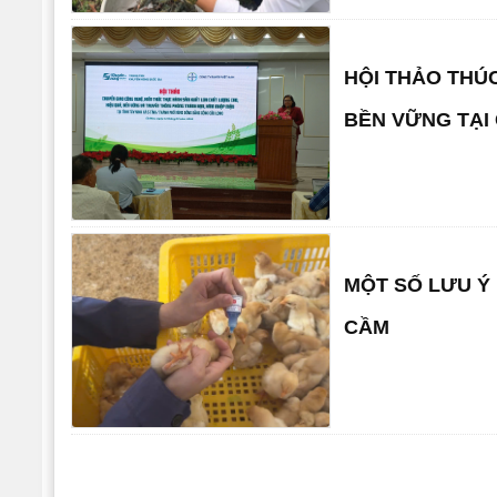
HỘI THẢO THÚ
BỀN VỮNG TẠI
MỘT SỐ LƯU Ý 
CẦM