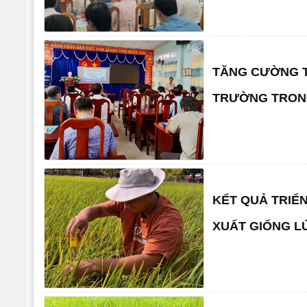
TĂNG CƯỜNG T
TRƯỜNG TRONG
KẾT QUẢ TRIỂ
XUẤT GIỐNG L