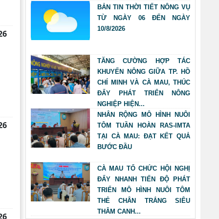
BẢN TIN THỜI TIẾT NÔNG VỤ
TỪ NGÀY 06 ĐẾN NGÀY
10/8/2026
26
TĂNG CƯỜNG HỢP TÁC
KHUYẾN NÔNG GIỮA TP. HỒ
CHÍ MINH VÀ CÀ MAU, THÚC
ĐẨY PHÁT TRIỂN NÔNG
NGHIỆP HIỆN...
NHÂN RỘNG MÔ HÌNH NUÔI
26
TÔM TUẦN HOÀN RAS-IMTA
TẠI CÀ MAU: ĐẠT KẾT QUẢ
BƯỚC ĐẦU
CÀ MAU TỔ CHỨC HỘI NGHỊ
ĐẨY NHANH TIẾN ĐỘ PHÁT
TRIỂN MÔ HÌNH NUÔI TÔM
THẺ CHÂN TRẮNG SIÊU
THÂM CANH...
26