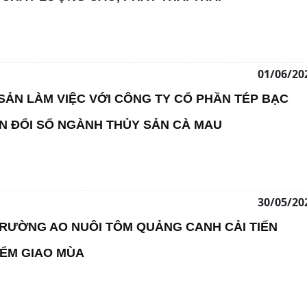
01/06/20
SẢN LÀM VIỆC VỚI CÔNG TY CỔ PHẦN TÉP BẠC
N ĐỔI SỐ NGÀNH THỦY SẢN CÀ MAU
30/05/20
TRƯỜNG AO NUÔI TÔM QUẢNG CANH CẢI TIẾN
IỂM GIAO MÙA