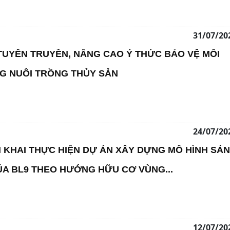
31/07/20
UYÊN TRUYỀN, NÂNG CAO Ý THỨC BẢO VỆ MÔI
 NUÔI TRỒNG THỦY SẢN
24/07/20
N KHAI THỰC HIỆN DỰ ÁN XÂY DỰNG MÔ HÌNH SẢN
ÚA BL9 THEO HƯỚNG HỮU CƠ VÙNG...
12/07/20