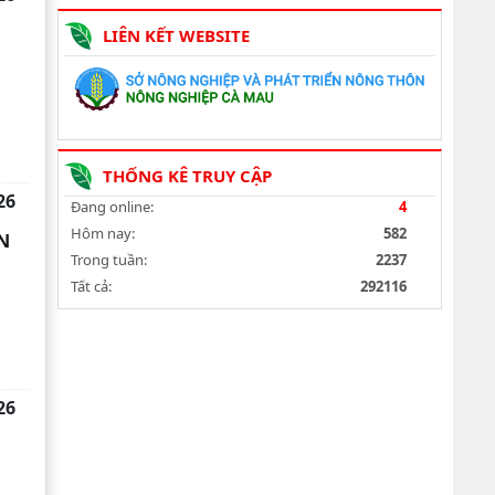
LIÊN KẾT WEBSITE
THỐNG KÊ TRUY CẬP
26
Đang online:
4
Hôm nay:
582
N
Trong tuần:
2237
Tất cả:
292116
26