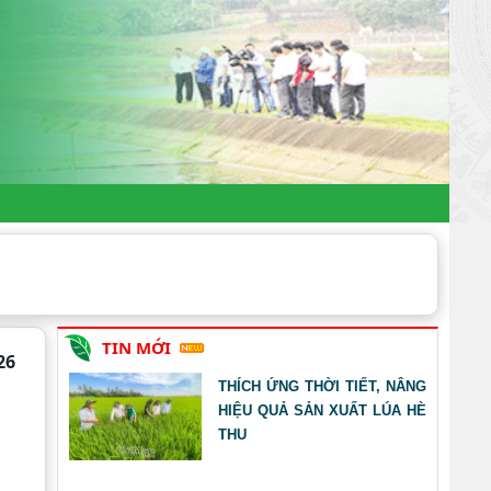
TIN MỚI
26
THÍCH ỨNG THỜI TIẾT, NÂNG
HIỆU QUẢ SẢN XUẤT LÚA HÈ
THU