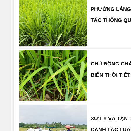
PHƯỜNG LÁNG 
TÁC THÔNG QU
CHỦ ĐỘNG CHĂ
BIẾN THỜI TIẾT
XỬ LÝ VÀ TẬN
CANH TÁC LÚA