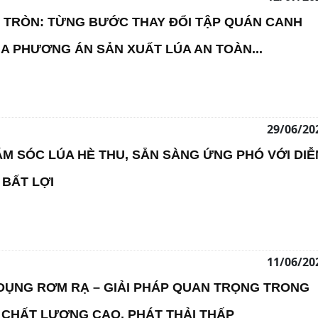
TRÒN: TỪNG BƯỚC THAY ĐỔI TẬP QUÁN CANH
A PHƯƠNG ÁN SẢN XUẤT LÚA AN TOÀN...
29/06/20
M SÓC LÚA HÈ THU, SẴN SÀNG ỨNG PHÓ VỚI DIỄ
 BẤT LỢI
11/06/20
 DỤNG RƠM RẠ – GIẢI PHÁP QUAN TRỌNG TRONG
 CHẤT LƯỢNG CAO, PHÁT THẢI THẤP