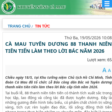
TRANG CHỦ
TIN TỨC
Thứ Ba, 19/05/2026 10:08
CÀ MAU TUYÊN DƯƠNG 88 THANH NIÊN
TIÊN TIẾN LÀM THEO LỜI BÁC NĂM 2026
Lượt xem: 65
Chiều ngày 18/5, tại Khu tưởng niệm Chủ tịch Hồ Chí Minh, Tỉnh
đoàn Cà Mau đã tổ chức Lễ Báo công dân Bác và Tuyên dương
thanh niên tiên tiến làm theo lời Bác cấp tỉnh năm 2026.
Tại buổi lễ, 88 thanh niên tiên tiến có thành tích xuất sắc trong
học tập, lao động và công tác đã được tuyên dương. Đây là
những gương điển hình tiêu biểu, có phẩm chất chính trị vững
vàng, tích cực rèn luyện đạo đức, lối sống; đồng thời tiên
phong trong thực hiện nhiệm vụ chuyên môn, đặc biệt là trong