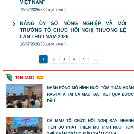
VIỆT NAM”
12/07/2026
(58 Lượt xem )
ĐẢNG ỦY SỞ NÔNG NGHIỆP VÀ MÔI
TRƯỜNG TỔ CHỨC HỘI NGHỊ THƯỜNG LỆ
LẦN THỨ I NĂM 2026
10/07/2026
(55 Lượt xem )
1
2
3
4
5
...
TIN MỚI
NHÂN RỘNG MÔ HÌNH NUÔI TÔM TUẦN HOÀN
RAS-IMTA TẠI CÀ MAU: ĐẠT KẾT QUẢ BƯỚC
ĐẦU
CÀ MAU TỔ CHỨC HỘI NGHỊ ĐẨY NHANH
TIẾN ĐỘ PHÁT TRIỂN MÔ HÌNH NUÔI TÔM
THẺ CHÂN TRẮNG SIÊU THÂM CANH...