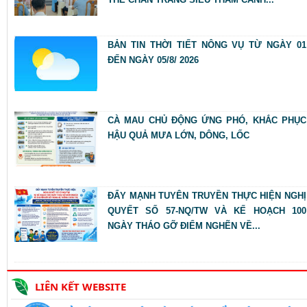
BẢN TIN THỜI TIẾT NÔNG VỤ TỪ NGÀY 01
ĐẾN NGÀY 05/8/ 2026
CÀ MAU CHỦ ĐỘNG ỨNG PHÓ, KHẮC PHỤC
HẬU QUẢ MƯA LỚN, DÔNG, LỐC
ĐẨY MẠNH TUYÊN TRUYỀN THỰC HIỆN NGHỊ
QUYẾT SỐ 57-NQ/TW VÀ KẾ HOẠCH 100
NGÀY THÁO GỠ ĐIỂM NGHẼN VỀ...
LIÊN KẾT WEBSITE