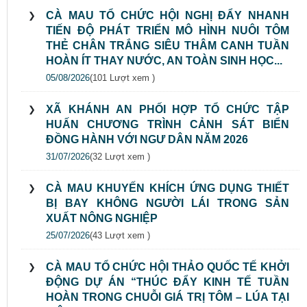
CÀ MAU TỔ CHỨC HỘI NGHỊ ĐẨY NHANH
TIẾN ĐỘ PHÁT TRIỂN MÔ HÌNH NUÔI TÔM
THẺ CHÂN TRẮNG SIÊU THÂM CANH TUẦN
HOÀN ÍT THAY NƯỚC, AN TOÀN SINH HỌC...
05/08/2026
(101 Lượt xem )
XÃ KHÁNH AN PHỐI HỢP TỔ CHỨC TẬP
HUẤN CHƯƠNG TRÌNH CẢNH SÁT BIỂN
ĐỒNG HÀNH VỚI NGƯ DÂN NĂM 2026
31/07/2026
(32 Lượt xem )
CÀ MAU KHUYẾN KHÍCH ỨNG DỤNG THIẾT
BỊ BAY KHÔNG NGƯỜI LÁI TRONG SẢN
XUẤT NÔNG NGHIỆP
25/07/2026
(43 Lượt xem )
CÀ MAU TỔ CHỨC HỘI THẢO QUỐC TẾ KHỞI
ĐỘNG DỰ ÁN “THÚC ĐẨY KINH TẾ TUẦN
HOÀN TRONG CHUỖI GIÁ TRỊ TÔM – LÚA TẠI