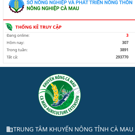
THỐNG KÊ TRUY CẬP
Đang online:
3
Hôm nay:
307
Trong tuần:
3891
Tất cả:
293770
TRUNG TÂM KHUYẾN NÔNG TỈNH CÀ MAU
domain