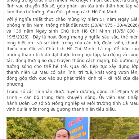
lĩnh vực chuyển đổi số, góp phần lan tỏa tinh thần học tập và
làm theo tư tưởng, đạo đức, phong cách Hồ Chí Minh.
Với ý nghĩa thiết thực chào mừng kỷ niệm 51 năm Ngày Giải
phóng miền Nam, thống nhất đất nước (30/4/1975 - 30/4/2026)
và 136 năm Ngày sinh Chủ tịch Hồ Chí Minh (19/5/1890 -
19/5/2026). Đây là hoạt động mang ý nghĩa sâu sắc, thể hiện
lòng biết ơn và sự kính trọng của cán bộ, đoàn viên, thanh
thiếu nhi đối với Chủ tịch Hồ Chí Minh. Là dịp để báo cáo
những thành tích đã dạt được trong học tập, lao động và công
tác, đồng thời giáo dục truyền thống cách mạng, bồi dưỡng lý
tưởng sống cho thế hệ trẻ. Qua đó, tiếp tục xây dựng lớp
thanh niên Cà Mau có bản lĩnh, trí tuệ, khát vọng vươn lên,
đóng góp tích cực vào sự phát triển kinh tế - xã hội của địa
phương
Trong số các cá nhân được tuyên dương, đồng chí Phạm Việt
Trinh – cán bộ Trung tâm Khuyến nông, Ủy viên Ban Chấp
hành Đoàn Cơ sở Sở Nông nghiệp và Môi trường tỉnh Cà Mau
vinh dự là một trong 88 gương thanh niên tiêu biểu.